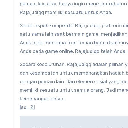
pemain lain atau hanya ingin mencoba keberun
Rajajudiqq memiliki sesuatu untuk Anda.
Selain aspek kompetitif Rajajudiqq, platform 
satu sama lain saat bermain game, menjadika
Anda ingin mendapatkan teman baru atau hanya
Anda pada game online, Rajajudiqq telah Anda l
Secara keseluruhan, Rajajudiqq adalah pilihan 
dan kesempatan untuk memenangkan hadiah be
dengan pemain lain, dan elemen sosial yang m
memiliki sesuatu untuk semua orang. Jadi men
kemenangan besar!
[ad_2]
Post