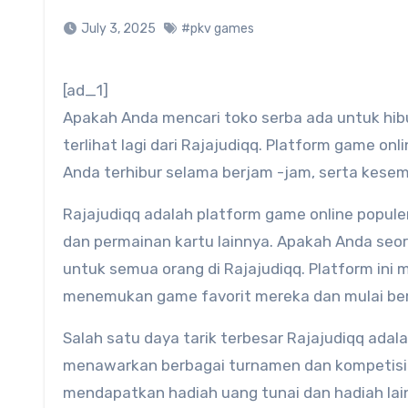
July 3, 2025
#pkv games
[ad_1]
Apakah Anda mencari toko serba ada untuk hi
terlihat lagi dari Rajajudiqq. Platform game
Anda terhibur selama berjam -jam, serta kes
Rajajudiqq adalah platform game online popul
dan permainan kartu lainnya. Apakah Anda seo
untuk semua orang di Rajajudiqq. Platform in
menemukan game favorit mereka dan mulai ber
Salah satu daya tarik terbesar Rajajudiqq ada
menawarkan berbagai turnamen dan kompetisi 
mendapatkan hadiah uang tunai dan hadiah lai