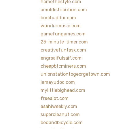
homethestyle.com
amuldistribution.com
borobuddur.com
wundermusic.com
gamefungames.com
25-minute-timer.com
creativefuntask.com
engrsaifulsaif.com
cheapbtcminers.com
unionstationtogeorgetown.com
iamayudoc.com
mylittlebighead.com
freealot.com
asahiweekly.com
supercleanut.com
bedandbicycle.com