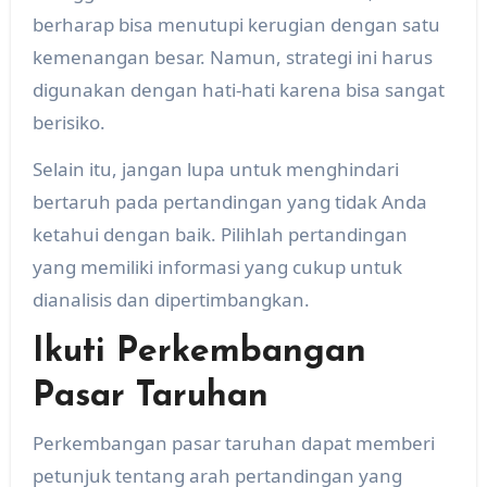
berharap bisa menutupi kerugian dengan satu
kemenangan besar. Namun, strategi ini harus
digunakan dengan hati-hati karena bisa sangat
berisiko.
Selain itu, jangan lupa untuk menghindari
bertaruh pada pertandingan yang tidak Anda
ketahui dengan baik. Pilihlah pertandingan
yang memiliki informasi yang cukup untuk
dianalisis dan dipertimbangkan.
Ikuti Perkembangan
Pasar Taruhan
Perkembangan pasar taruhan dapat memberi
petunjuk tentang arah pertandingan yang