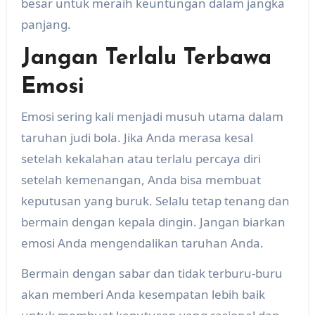
besar untuk meraih keuntungan dalam jangka
panjang.
Jangan Terlalu Terbawa
Emosi
Emosi sering kali menjadi musuh utama dalam
taruhan judi bola. Jika Anda merasa kesal
setelah kekalahan atau terlalu percaya diri
setelah kemenangan, Anda bisa membuat
keputusan yang buruk. Selalu tetap tenang dan
bermain dengan kepala dingin. Jangan biarkan
emosi Anda mengendalikan taruhan Anda.
Bermain dengan sabar dan tidak terburu-buru
akan memberi Anda kesempatan lebih baik