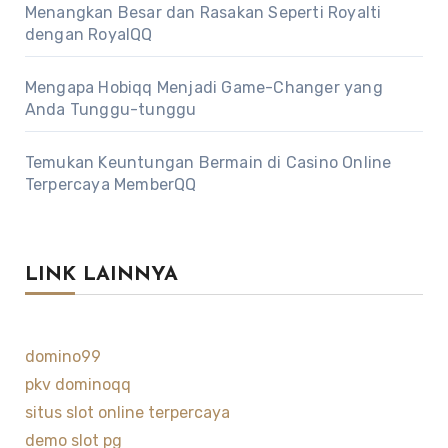
Menangkan Besar dan Rasakan Seperti Royalti
dengan RoyalQQ
Mengapa Hobiqq Menjadi Game-Changer yang
Anda Tunggu-tunggu
Temukan Keuntungan Bermain di Casino Online
Terpercaya MemberQQ
LINK LAINNYA
domino99
pkv dominoqq
situs slot online terpercaya
demo slot pg