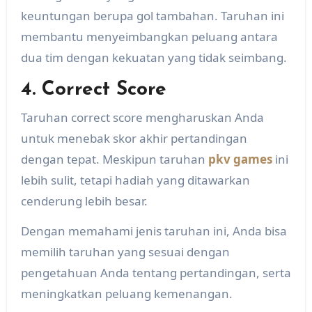
keuntungan berupa gol tambahan. Taruhan ini
membantu menyeimbangkan peluang antara
dua tim dengan kekuatan yang tidak seimbang.
4. Correct Score
Taruhan correct score mengharuskan Anda
untuk menebak skor akhir pertandingan
dengan tepat. Meskipun taruhan
pkv games
ini
lebih sulit, tetapi hadiah yang ditawarkan
cenderung lebih besar.
Dengan memahami jenis taruhan ini, Anda bisa
memilih taruhan yang sesuai dengan
pengetahuan Anda tentang pertandingan, serta
meningkatkan peluang kemenangan.