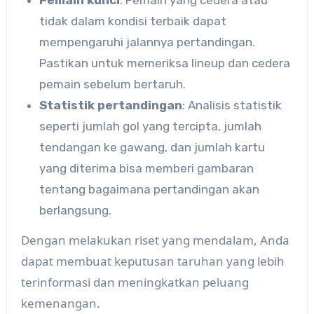
Pemain kunci
: Pemain yang cedera atau
tidak dalam kondisi terbaik dapat
mempengaruhi jalannya pertandingan.
Pastikan untuk memeriksa lineup dan cedera
pemain sebelum bertaruh.
Statistik pertandingan
: Analisis statistik
seperti jumlah gol yang tercipta, jumlah
tendangan ke gawang, dan jumlah kartu
yang diterima bisa memberi gambaran
tentang bagaimana pertandingan akan
berlangsung.
Dengan melakukan riset yang mendalam, Anda
dapat membuat keputusan taruhan yang lebih
terinformasi dan meningkatkan peluang
kemenangan.