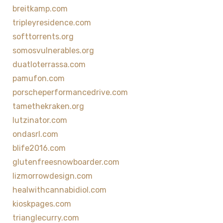
breitkamp.com
tripleyresidence.com
softtorrents.org
somosvulnerables.org
duatloterrassa.com
pamufon.com
porscheperformancedrive.com
tamethekraken.org
lutzinator.com
ondasrl.com
blife2016.com
glutenfreesnowboarder.com
lizmorrowdesign.com
healwithcannabidiol.com
kioskpages.com
trianglecurry.com