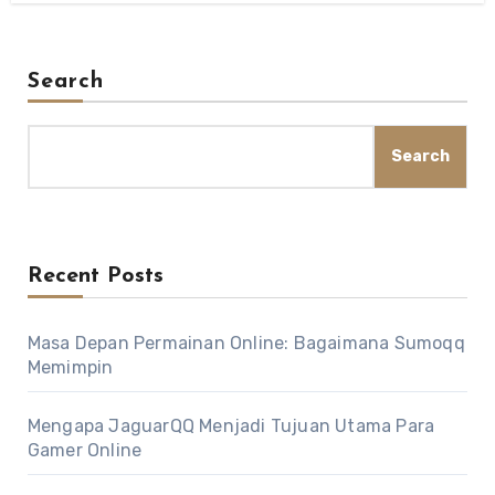
Search
Search
Recent Posts
Masa Depan Permainan Online: Bagaimana Sumoqq
Memimpin
Mengapa JaguarQQ Menjadi Tujuan Utama Para
Gamer Online