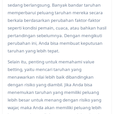
sedang berlangsung. Banyak bandar taruhan
memperbarui peluang taruhan mereka secara
berkala berdasarkan perubahan faktor-faktor
seperti kondisi pemain, cuaca, atau bahkan hasil
pertandingan sebelumnya. Dengan mengikuti
perubahan ini, Anda bisa membuat keputusan
taruhan yang lebih tepat.
Selain itu, penting untuk memahami value
betting, yaitu mencari taruhan yang
menawarkan nilai lebih baik dibandingkan
dengan risiko yang diambil. Jika Anda bisa
menemukan taruhan yang memiliki peluang
lebih besar untuk menang dengan risiko yang
wajar, maka Anda akan memiliki peluang lebih