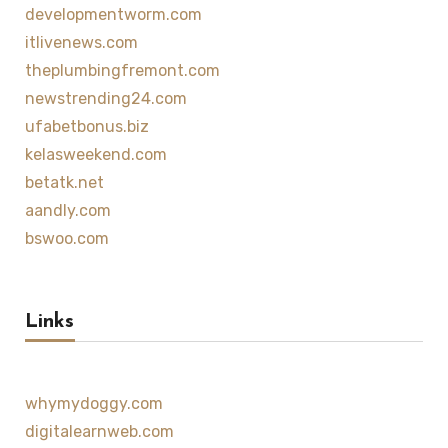
developmentworm.com
itlivenews.com
theplumbingfremont.com
newstrending24.com
ufabetbonus.biz
kelasweekend.com
betatk.net
aandly.com
bswoo.com
Links
whymydoggy.com
digitalearnweb.com