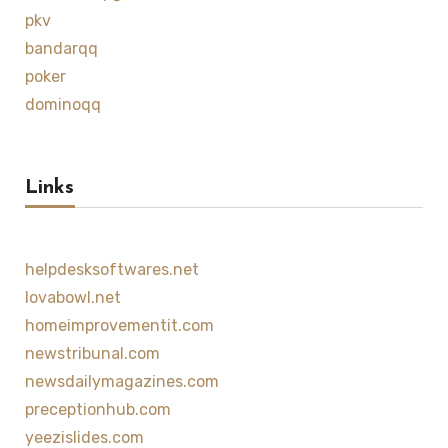
pkv
bandarqq
poker
dominoqq
Links
helpdesksoftwares.net
lovabowl.net
homeimprovementit.com
newstribunal.com
newsdailymagazines.com
preceptionhub.com
yeezislides.com