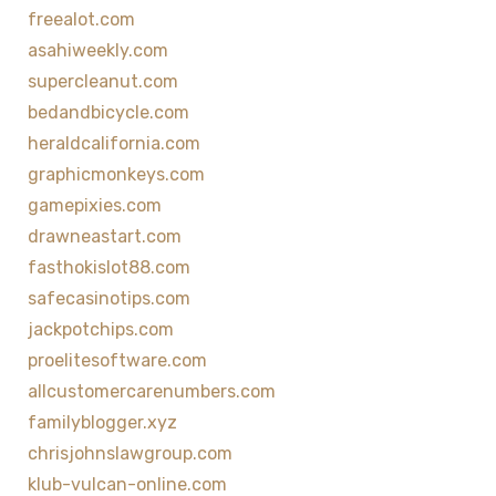
freealot.com
asahiweekly.com
supercleanut.com
bedandbicycle.com
heraldcalifornia.com
graphicmonkeys.com
gamepixies.com
drawneastart.com
fasthokislot88.com
safecasinotips.com
jackpotchips.com
proelitesoftware.com
allcustomercarenumbers.com
familyblogger.xyz
chrisjohnslawgroup.com
klub-vulcan-online.com