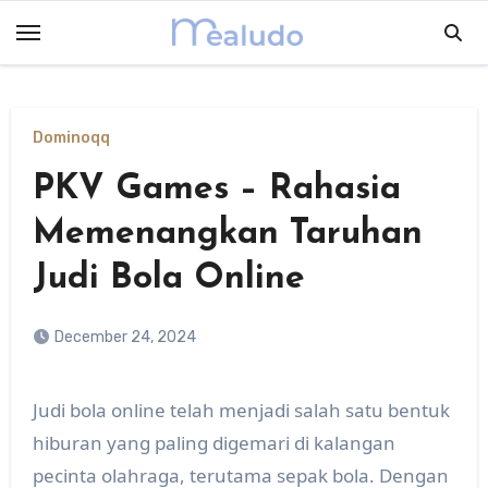
Skip
to
content
Dominoqq
PKV Games – Rahasia
Memenangkan Taruhan
Judi Bola Online
December 24, 2024
Judi bola online telah menjadi salah satu bentuk
hiburan yang paling digemari di kalangan
pecinta olahraga, terutama sepak bola. Dengan