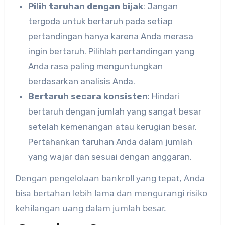
Pilih taruhan dengan bijak
: Jangan
tergoda untuk bertaruh pada setiap
pertandingan hanya karena Anda merasa
ingin bertaruh. Pilihlah pertandingan yang
Anda rasa paling menguntungkan
berdasarkan analisis Anda.
Bertaruh secara konsisten
: Hindari
bertaruh dengan jumlah yang sangat besar
setelah kemenangan atau kerugian besar.
Pertahankan taruhan Anda dalam jumlah
yang wajar dan sesuai dengan anggaran.
Dengan pengelolaan bankroll yang tepat, Anda
bisa bertahan lebih lama dan mengurangi risiko
kehilangan uang dalam jumlah besar.