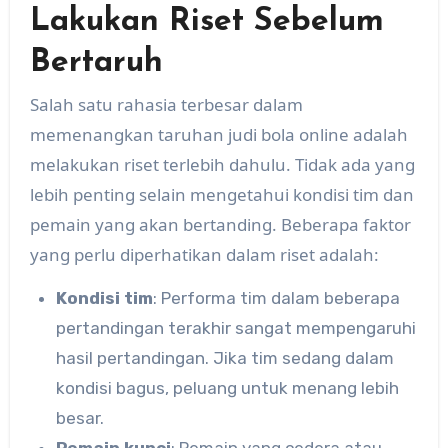
Lakukan Riset Sebelum
Bertaruh
Salah satu rahasia terbesar dalam
memenangkan taruhan judi bola online adalah
melakukan riset terlebih dahulu. Tidak ada yang
lebih penting selain mengetahui kondisi tim dan
pemain yang akan bertanding. Beberapa faktor
yang perlu diperhatikan dalam riset adalah:
Kondisi tim
: Performa tim dalam beberapa
pertandingan terakhir sangat mempengaruhi
hasil pertandingan. Jika tim sedang dalam
kondisi bagus, peluang untuk menang lebih
besar.