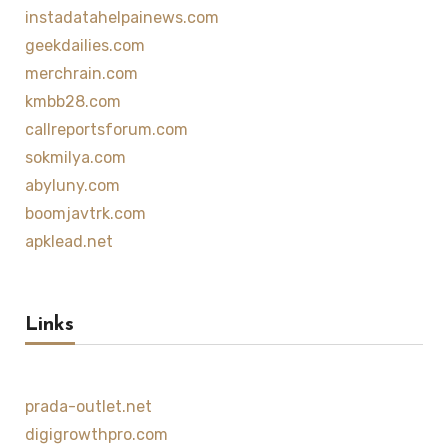
instadatahelpainews.com
geekdailies.com
merchrain.com
kmbb28.com
callreportsforum.com
sokmilya.com
abyluny.com
boomjavtrk.com
apklead.net
Links
prada-outlet.net
digigrowthpro.com