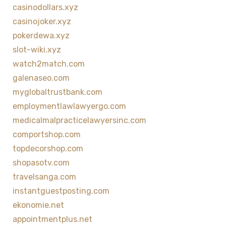
casinodollars.xyz
casinojoker.xyz
pokerdewa.xyz
slot-wiki.xyz
watch2match.com
galenaseo.com
myglobaltrustbank.com
employmentlawlawyergo.com
medicalmalpracticelawyersinc.com
comportshop.com
topdecorshop.com
shopasotv.com
travelsanga.com
instantguestposting.com
ekonomie.net
appointmentplus.net