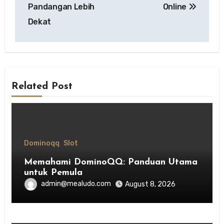
Pandangan Lebih
Online
Dekat
Related Post
Dominoqq
Slot
Memahami DominoQQ: Panduan Utama
untuk Pemula
admin@mealudo.com
August 8, 2026