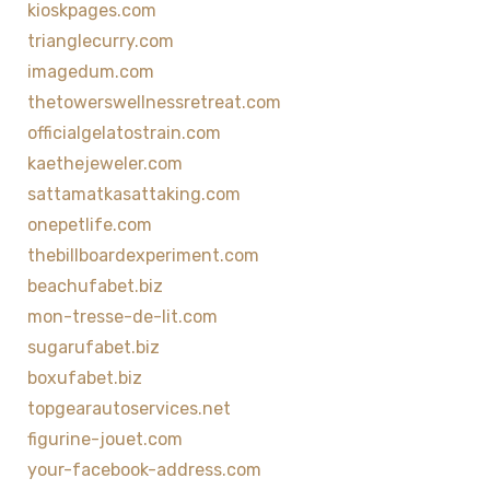
kioskpages.com
trianglecurry.com
imagedum.com
thetowerswellnessretreat.com
officialgelatostrain.com
kaethejeweler.com
sattamatkasattaking.com
onepetlife.com
thebillboardexperiment.com
beachufabet.biz
mon-tresse-de-lit.com
sugarufabet.biz
boxufabet.biz
topgearautoservices.net
figurine-jouet.com
your-facebook-address.com