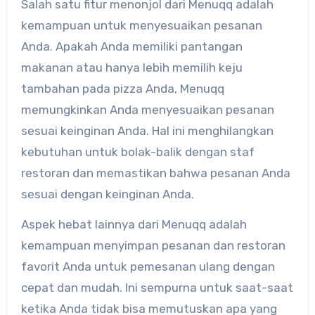
Salah satu fitur menonjol dari Menuqq adalah
kemampuan untuk menyesuaikan pesanan
Anda. Apakah Anda memiliki pantangan
makanan atau hanya lebih memilih keju
tambahan pada pizza Anda, Menuqq
memungkinkan Anda menyesuaikan pesanan
sesuai keinginan Anda. Hal ini menghilangkan
kebutuhan untuk bolak-balik dengan staf
restoran dan memastikan bahwa pesanan Anda
sesuai dengan keinginan Anda.
Aspek hebat lainnya dari Menuqq adalah
kemampuan menyimpan pesanan dan restoran
favorit Anda untuk pemesanan ulang dengan
cepat dan mudah. Ini sempurna untuk saat-saat
ketika Anda tidak bisa memutuskan apa yang