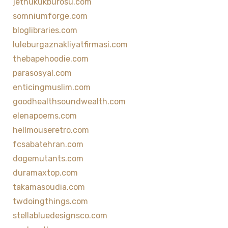
jethukukburosu.com
somniumforge.com
bloglibraries.com
luleburgaznakliyatfirmasi.com
thebapehoodie.com
parasosyal.com
enticingmuslim.com
goodhealthsoundwealth.com
elenapoems.com
hellmouseretro.com
fcsabatehran.com
dogemutants.com
duramaxtop.com
takamasoudia.com
twdoingthings.com
stellabluedesignsco.com