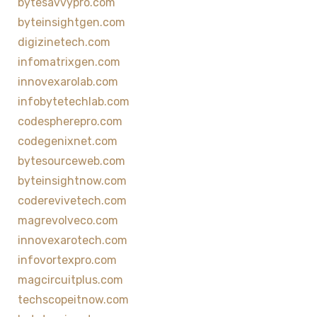
bytesavvypro.com
byteinsightgen.com
digizinetech.com
infomatrixgen.com
innovexarolab.com
infobytetechlab.com
codespherepro.com
codegenixnet.com
bytesourceweb.com
byteinsightnow.com
coderevivetech.com
magrevolveco.com
innovexarotech.com
infovortexpro.com
magcircuitplus.com
techscopeitnow.com