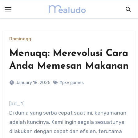
Skip
to
content
Dominoqq
Menuqq: Merevolusi Cara
Anda Memesan Makanan
January 18, 2025
#pkv games
[ad_1]
Di dunia yang serba cepat saat ini, kenyamanan
adalah kuncinya. Kami ingin segala sesuatunya
dilakukan dengan cepat dan efisien, terutama