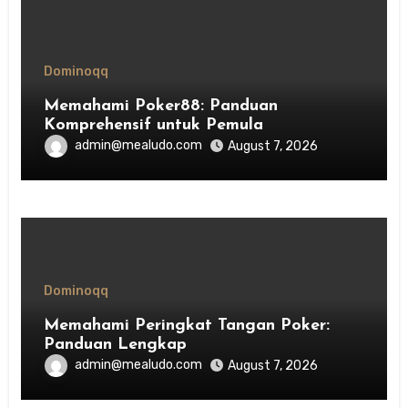
Dominoqq
Memahami Poker88: Panduan
Komprehensif untuk Pemula
admin@mealudo.com
August 7, 2026
Dominoqq
Memahami Peringkat Tangan Poker:
Panduan Lengkap
admin@mealudo.com
August 7, 2026