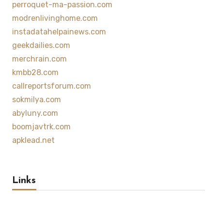
perroquet-ma-passion.com
modrenlivinghome.com
instadatahelpainews.com
geekdailies.com
merchrain.com
kmbb28.com
callreportsforum.com
sokmilya.com
abyluny.com
boomjavtrk.com
apklead.net
Links