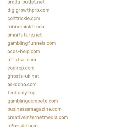
prada-outlet.net
digigrowthpro.com
colttrickle.com
runnerpickfr.com
omnifuture.net
gamblingfunnels.com
pcos-help.com
btfutsal.com
codirop.com
ghosts-uk.net
askdono.com
techonly.top
gamblingcompete.com
businesssmagazine.com
creativeinternetmedia.com
n95-sale.com