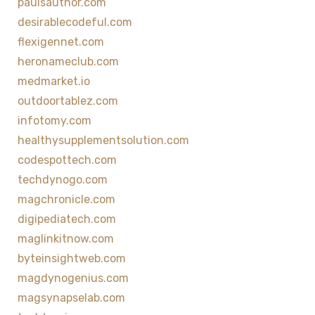
paulsauthor.com
desirablecodeful.com
flexigennet.com
heronameclub.com
medmarket.io
outdoortablez.com
infotomy.com
healthysupplementsolution.com
codespottech.com
techdynogo.com
magchronicle.com
digipediatech.com
maglinkitnow.com
byteinsightweb.com
magdynogenius.com
magsynapselab.com