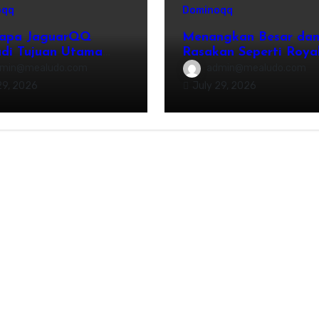
oqq
Dominoqq
apa JaguarQQ
Menangkan Besar da
di Tujuan Utama
Rasakan Seperti Royal
Gamer Online
dengan RoyalQQ
min@mealudo.com
admin@mealudo.com
29, 2026
July 29, 2026