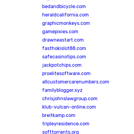
bedandbicycle.com
heraldcalifornia.com
graphicmonkeys.com
gamepixies.com
drawneastart.com
fasthokislot88.com
safecasinotips.com
jackpotchips.com
proelitesoftware.com
allcustomercarenumbers.com
familyblogger.xyz
chrisjohnslawgroup.com
klub-vulcan-online.com
breitkamp.com
tripleyresidence.com
softtorrents.org