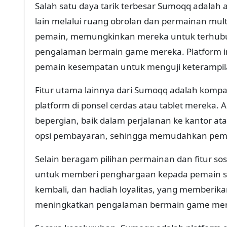
Salah satu daya tarik terbesar Sumoqq adalah 
lain melalui ruang obrolan dan permainan mult
pemain, memungkinkan mereka untuk terhubun
pengalaman bermain game mereka. Platform i
pemain kesempatan untuk menguji keterampi
Fitur utama lainnya dari Sumoqq adalah komp
platform di ponsel cerdas atau tablet mereka.
bepergian, baik dalam perjalanan ke kantor at
opsi pembayaran, sehingga memudahkan pema
Selain beragam pilihan permainan dan fitur s
untuk memberi penghargaan kepada pemain se
kembali, dan hadiah loyalitas, yang member
meningkatkan pengalaman bermain game mer