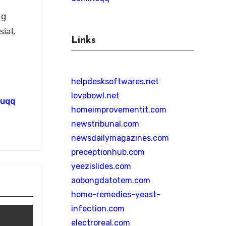
ng
ial,
Links
helpdesksoftwares.net
lovabowl.net
tuqq
homeimprovementit.com
newstribunal.com
newsdailymagazines.com
preceptionhub.com
yeezislides.com
aobongdatotem.com
home-remedies-yeast-
infection.com
electroreal.com