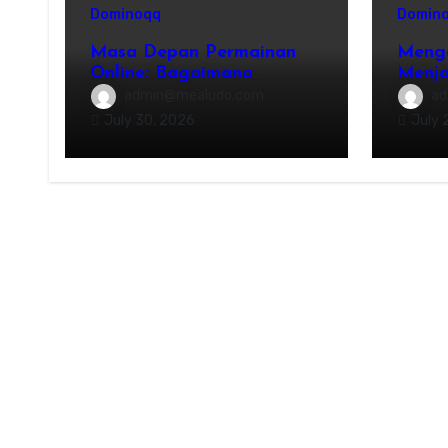
Dominoqq
Domin
Masa Depan Permainan
Meng
Online: Bagaimana
Menja
Sumoqq Memimpin
Para 
admin@mealudo.com
ad
July 30, 2026
July 