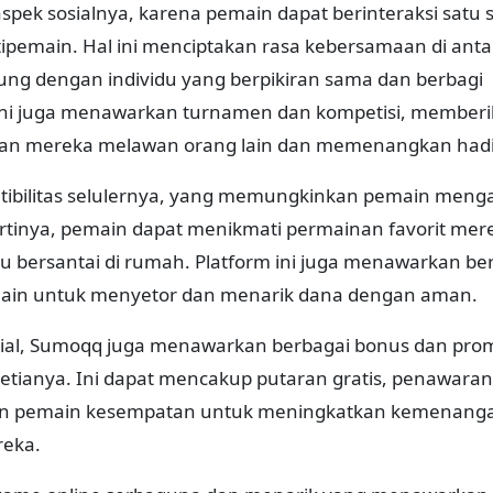
aspek sosialnya, karena pemain dapat berinteraksi satu
ipemain. Hal ini menciptakan rasa kebersamaan di anta
g dengan individu yang berpikiran sama dan berbagi
ni juga menawarkan turnamen dan kompetisi, member
lan mereka melawan orang lain dan memenangkan had
atibilitas selulernya, yang memungkinkan pemain meng
 Artinya, pemain dapat menikmati permainan favorit mer
au bersantai di rumah. Platform ini juga menawarkan be
in untuk menyetor dan menarik dana dengan aman.
osial, Sumoqq juga menawarkan berbagai bonus dan pro
tianya. Ini dapat mencakup putaran gratis, penawara
ikan pemain kesempatan untuk meningkatkan kemenang
eka.