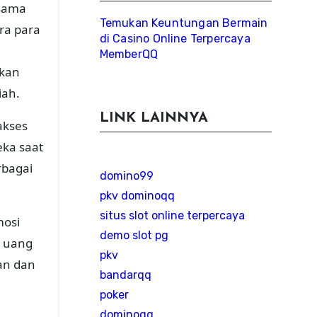
 sama
Temukan Keuntungan Bermain
ra para
di Casino Online Terpercaya
MemberQQ
ikan
iah.
LINK LAINNYA
akses
eka saat
rbagai
domino99
pkv dominoqq
situs slot online terpercaya
mosi
demo slot pg
n uang
pkv
an dan
bandarqq
poker
dominoqq