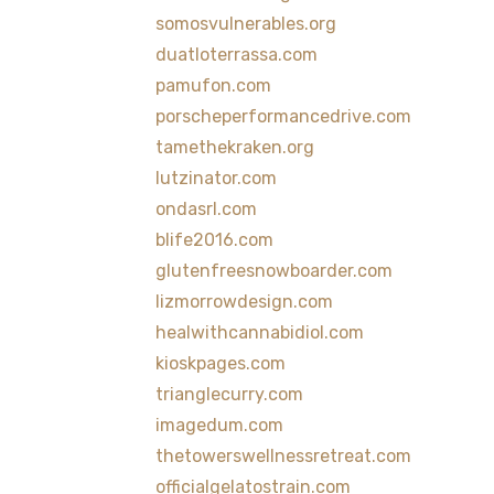
somosvulnerables.org
duatloterrassa.com
pamufon.com
porscheperformancedrive.com
tamethekraken.org
lutzinator.com
ondasrl.com
blife2016.com
glutenfreesnowboarder.com
lizmorrowdesign.com
healwithcannabidiol.com
kioskpages.com
trianglecurry.com
imagedum.com
thetowerswellnessretreat.com
officialgelatostrain.com