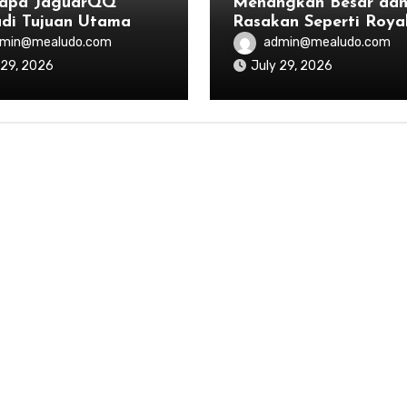
apa JaguarQQ
Menangkan Besar da
di Tujuan Utama
Rasakan Seperti Royal
Gamer Online
dengan RoyalQQ
min@mealudo.com
admin@mealudo.com
 29, 2026
July 29, 2026