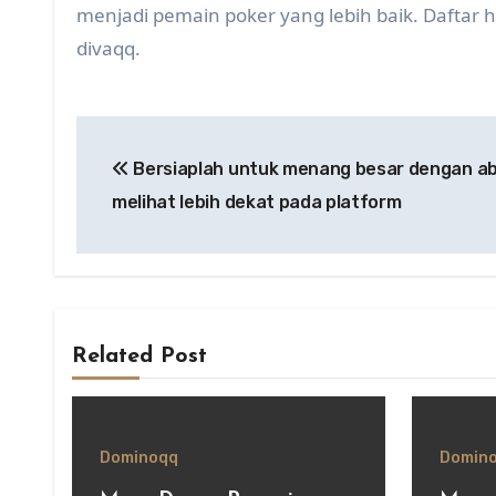
menjadi pemain poker yang lebih baik. Daftar
divaqq.
Post
Bersiaplah untuk menang besar dengan a
navigation
melihat lebih dekat pada platform
Related Post
Dominoqq
Domin