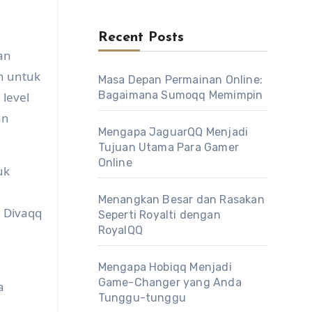
Recent Posts
an
n untuk
Masa Depan Permainan Online:
Bagaimana Sumoqq Memimpin
level
an
Mengapa JaguarQQ Menjadi
Tujuan Utama Para Gamer
Online
uk
Menangkan Besar dan Rasakan
 Divaqq
Seperti Royalti dengan
RoyalQQ
Mengapa Hobiqq Menjadi
Game-Changer yang Anda
a
Tunggu-tunggu