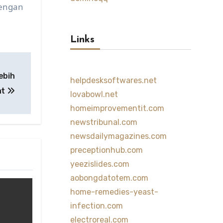
dengan
Links
ebih
helpdesksoftwares.net
at
lovabowl.net
homeimprovementit.com
newstribunal.com
newsdailymagazines.com
preceptionhub.com
yeezislides.com
aobongdatotem.com
home-remedies-yeast-
infection.com
electroreal.com