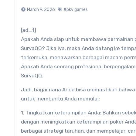
March 9, 2026
#pkv games
[ad_1]
Apakah Anda siap untuk membawa permainan po
SuryaQQ? Jika iya, maka Anda datang ke tempat
terkemuka, menawarkan berbagai macam permai
Apakah Anda seorang profesional berpengalama
SuryaQQ.
Jadi, bagaimana Anda bisa memastikan bahwa 
untuk membantu Anda memulai:
1. Tingkatkan keterampilan Anda: Bahkan sebel
dengan meningkatkan keterampilan poker Anda
berbagai strategi taruhan, dan mempelajari c