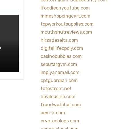
ifoodieonyoutube.com
mineshoppingcart.com
topworkoutsupplies.com
mouthshutreviews.com
hirzadesalta.com
a
digitallifeopoly.com
casinobubbles.com
seputargym.com
impiyanamall.com
optguardian.com
totostreet.net
davilcasino.com
fraudwatchai.com
aem-x.com
cryptooblogs.com
gameuplevel.com