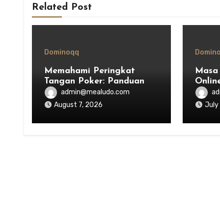
Related Post
Dominoqq
Domin
Memahami Peringkat
Masa
Tangan Poker: Panduan
Onlin
Lengkap
Sumo
admin@mealudo.com
ad
August 7, 2026
July