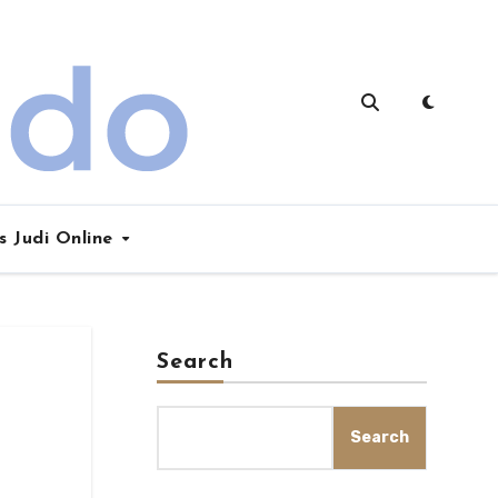
us Judi Online
Search
Search