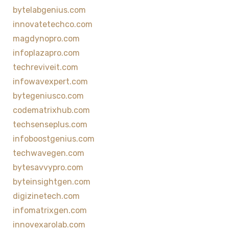
bytelabgenius.com
innovatetechco.com
magdynopro.com
infoplazapro.com
techreviveit.com
infowavexpert.com
bytegeniusco.com
codematrixhub.com
techsenseplus.com
infoboostgenius.com
techwavegen.com
bytesavvypro.com
byteinsightgen.com
digizinetech.com
infomatrixgen.com
innovexarolab.com