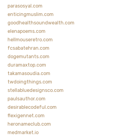
parasosyal.com
enticingmuslim.com
goodhealthsoundwealth.com
elenapoems.com
hellmouseretro.com
fcsabatehran.com
dogemutants.com
duramaxtop.com
takamasoudia.com
twdoingthings.com
stellabluedesignsco.com
paulsauthor.com
desirablecodeful.com
flexigennet.com
heronameclub.com
medmarket.io