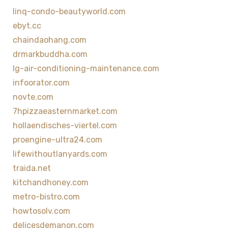
linq-condo-beautyworld.com
ebyt.cc
chaindaohang.com
drmarkbuddha.com
lg-air-conditioning-maintenance.com
infoorator.com
novte.com
7hpizzaeasternmarket.com
hollaendisches-viertel.com
proengine-ultra24.com
lifewithoutlanyards.com
traida.net
kitchandhoney.com
metro-bistro.com
howtosolv.com
delicesdemanon.com