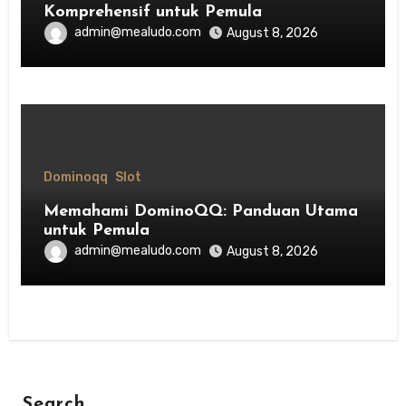
Komprehensif untuk Pemula
admin@mealudo.com
August 8, 2026
Dominoqq
Slot
Memahami DominoQQ: Panduan Utama
untuk Pemula
admin@mealudo.com
August 8, 2026
Search