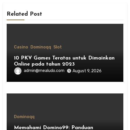
Related Post
Casino
Dominoqq
Slot
10 PKV Games Teratas untuk Dimainkan
Online pada tahun 2023
admin@mealudo.com
August 9, 2026
Dominoqq
Memahami Domino99: Panduan