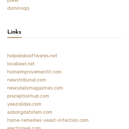
poker
dominoqq
Links
helpdesksoftwares.net
lovabowl.net
homeimprovementit.com
newstribunal.com
newsdailymagazines.com
preceptionhub.com
yeezislides.com
aobongdatotem.com
home-remedies-yeast-infection.com
electroreal.com