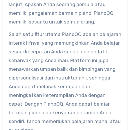
lanjut. Apakah Anda seorang pemula atau
memiliki pengalaman bermain piano, PianoQQ
memiliki sesuatu untuk semua orang.
Salah satu fitur utama PianoQQ adalah pelajaran
interaktifnya, yang memungkinkan Anda belajar
sesuai kecepatan Anda sendiri dan berlatih
sebanyak yang Anda mau. Platform ini juga
menawarkan umpan balik dan bimbingan yang
dipersonalisasi dari instruktur ahli, sehingga
Anda dapat melacak kemajuan dan
meningkatkan keterampilan Anda dengan
cepat. Dengan PianoQQ, Anda dapat belajar
bermain piano dari kenyamanan rumah Anda
sendiri, tanpa memerlukan pelajaran mahal atau