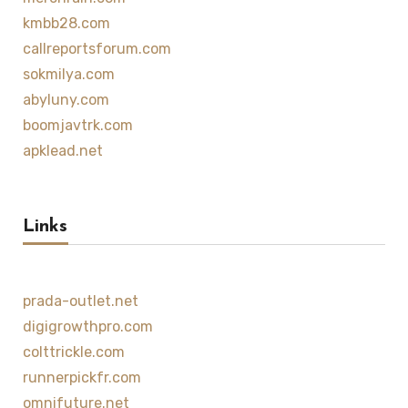
kmbb28.com
callreportsforum.com
sokmilya.com
abyluny.com
boomjavtrk.com
apklead.net
Links
prada-outlet.net
digigrowthpro.com
colttrickle.com
runnerpickfr.com
omnifuture.net