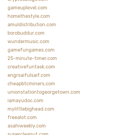
gameuplevel.com
homethestyle.com
amuldistribution.com
borobuddur.com
wundermusic.com
gamefungames.com
25-minute-timer.com
creativefuntask.com
engrsaifulsaif.com
cheapbtcminers.com
unionstationtogeorgetown.com
iamayudoc.com
mylittlebighead.com
freealot.com
asahiweekly.com
supercleanut.com