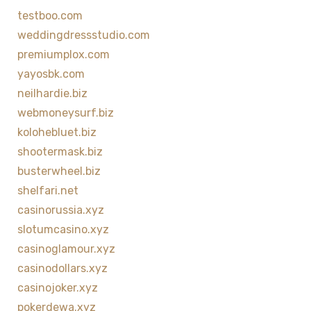
testboo.com
weddingdressstudio.com
premiumplox.com
yayosbk.com
neilhardie.biz
webmoneysurf.biz
kolohebluet.biz
shootermask.biz
busterwheel.biz
shelfari.net
casinorussia.xyz
slotumcasino.xyz
casinoglamour.xyz
casinodollars.xyz
casinojoker.xyz
pokerdewa.xyz